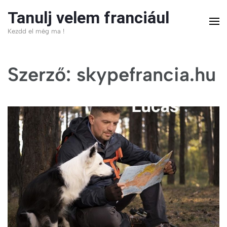
Skip
Tanulj velem franciául
to
Kezdd el még ma !
content
(Press
Szerző:
skypefrancia.hu
Enter)