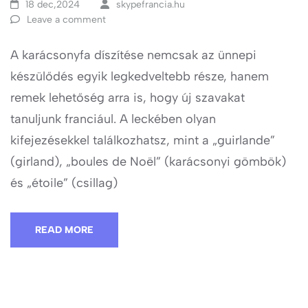
18 dec,2024
skypefrancia.hu
Leave a comment
A karácsonyfa díszítése nemcsak az ünnepi
készülődés egyik legkedveltebb része, hanem
remek lehetőség arra is, hogy új szavakat
tanuljunk franciául. A leckében olyan
kifejezésekkel találkozhatsz, mint a „guirlande”
(girland), „boules de Noël” (karácsonyi gömbök)
és „étoile” (csillag)
READ MORE