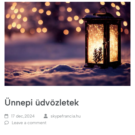
Ünnepi üdvözletek
17 dec,2024
skypefrancia.hu
Leave a comment