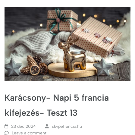
Karácsony- Napi 5 francia
kifejezés- Teszt 13
23 dec,2024
skypefrancia.hu
Leave a comment