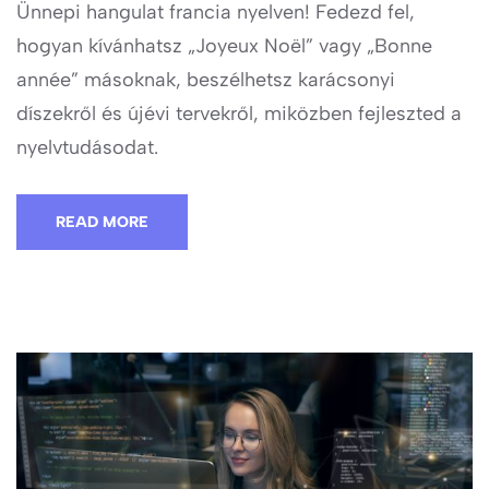
Ünnepi hangulat francia nyelven! Fedezd fel,
hogyan kívánhatsz „Joyeux Noël” vagy „Bonne
année” másoknak, beszélhetsz karácsonyi
díszekről és újévi tervekről, miközben fejleszted a
nyelvtudásodat.
READ MORE