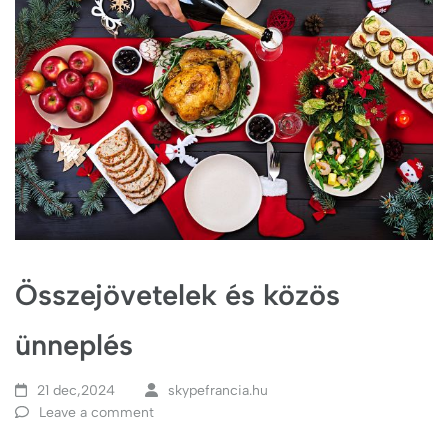
Összejövetelek és közös
ünneplés
21 dec,2024
skypefrancia.hu
Leave a comment