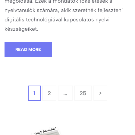
megoldása. Ezek a mondatok tökéletesek a
nyelvtanulók számára, akik szeretnék fejleszteni
digitális technológiával kapcsolatos nyelvi
készségeiket.
READ MORE
Bejegyzések
Page
Page
Page
1
2
…
25
>
lapozása