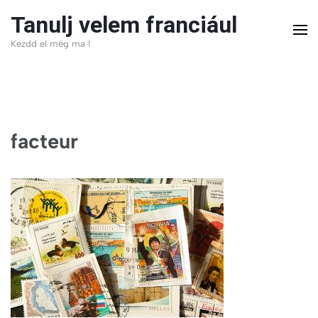
Skip
Tanulj velem franciául
to
Kezdd el még ma !
content
(Press
Enter)
facteur