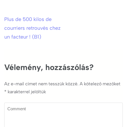
Plus de 500 kilos de
Bejegyzés
courriers retrouvés chez
navigáció
un facteur ! (B1)
Vélemény, hozzászólás?
Az e-mail címet nem tesszük közzé.
A kötelező mezőket
*
karakterrel jelöltük
Comment