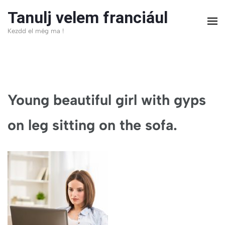
Skip
Tanulj velem franciául
to
Kezdd el még ma !
content
(Press
Enter)
Young beautiful girl with gyps
on leg sitting on the sofa.