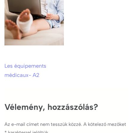
Les équipements
Bejegyzés
médicaux- A2
navigáció
Vélemény, hozzászólás?
Az e-mail címet nem tesszük közzé.
A kötelező mezőket
*
karakterrel jelöltük