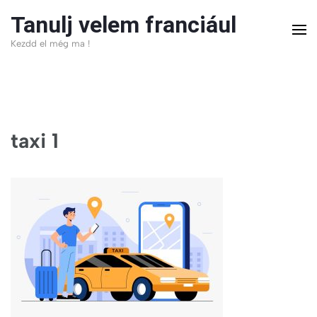
Skip
Tanulj velem franciául
to
Kezdd el még ma !
content
(Press
Enter)
taxi 1