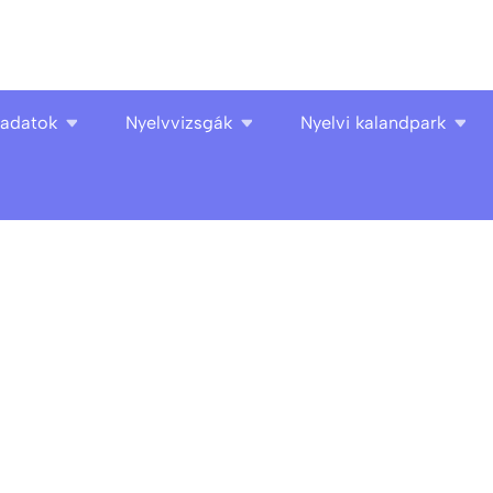
ladatok
Nyelvvizsgák
Nyelvi kalandpark