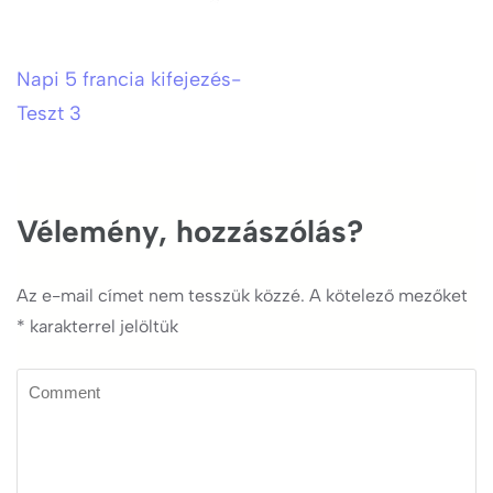
Napi 5 francia kifejezés-
Bejegyzés
Teszt 3
navigáció
Vélemény, hozzászólás?
Az e-mail címet nem tesszük közzé.
A kötelező mezőket
*
karakterrel jelöltük
Comment