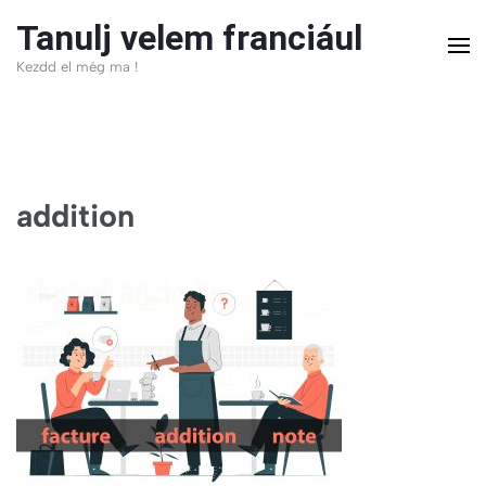
Skip
Tanulj velem franciául
to
Kezdd el még ma !
content
(Press
Enter)
addition