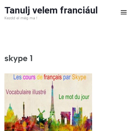
Skip
Tanulj velem franciául
to
Kezdd el még ma !
content
(Press
Enter)
skype 1