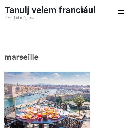
Skip
Tanulj velem franciául
to
Kezdd el még ma !
content
(Press
Enter)
marseille