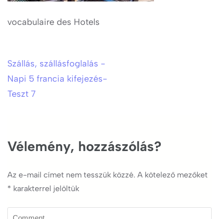
vocabulaire des Hotels
Szállás, szállásfoglalás -
Bejegyzés
Napi 5 francia kifejezés-
navigáció
Teszt 7
Vélemény, hozzászólás?
Az e-mail címet nem tesszük közzé.
A kötelező mezőket
*
karakterrel jelöltük
Comment