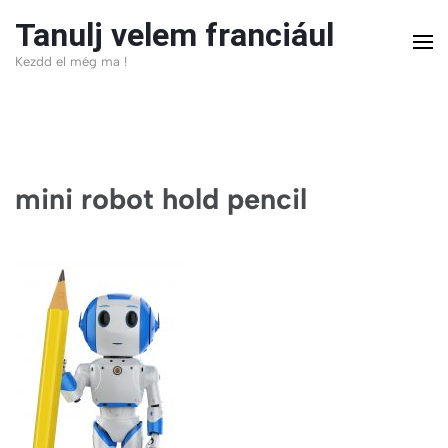
Skip
Tanulj velem franciául
to
Kezdd el még ma !
content
(Press
Enter)
mini robot hold pencil