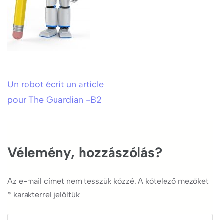
Un robot écrit un article
Bejegyzés
pour The Guardian -B2
navigáció
Vélemény, hozzászólás?
Az e-mail címet nem tesszük közzé.
A kötelező mezőket
*
karakterrel jelöltük
Comment