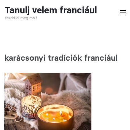
Skip
Tanulj velem franciául
to
Kezdd el még ma !
content
(Press
Enter)
karácsonyi tradíciók franciául