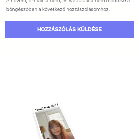
A nevem, e-mail címem, és weboldalcímem mentése a
böngészőben a következő hozzászólásomhoz.