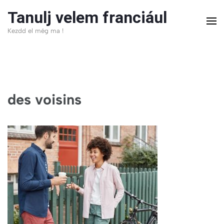
Skip
Tanulj velem franciául
to
Kezdd el még ma !
content
(Press
Enter)
des voisins