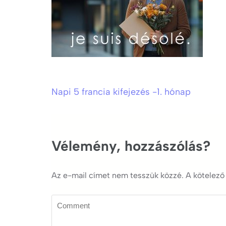
Napi 5 francia kifejezés -1. hónap
Bejegyzés
navigáció
Vélemény, hozzászólás?
Az e-mail címet nem tesszük közzé.
A kötelez
Comment