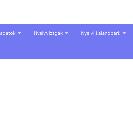
ladatok
Nyelvvizsgák
Nyelvi kalandpark