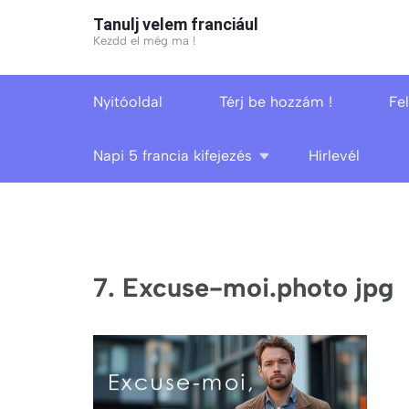
Skip
Tanulj velem franciául
to
Kezdd el még ma !
content
(Press
Nyitóoldal
Térj be hozzám !
Fe
Enter)
Napi 5 francia kifejezés
Hírlevél
7. Excuse-moi.photo jpg