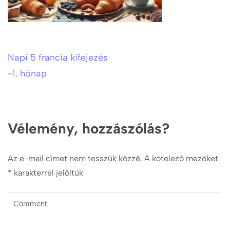
Napi 5 francia kifejezés
Bejegyzés
-1. hónap
navigáció
Vélemény, hozzászólás?
Az e-mail címet nem tesszük közzé.
A kötelező mezőket
*
karakterrel jelöltük
Comment