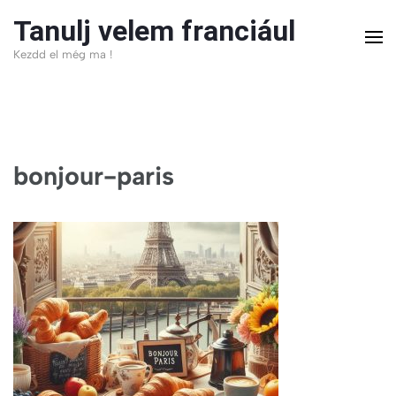
Skip
Tanulj velem franciául
to
Kezdd el még ma !
content
(Press
Enter)
bonjour-paris