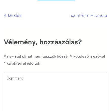
4 kérdés
szintfelmr-francia
Bejegyzés
navigáció
Vélemény, hozzászólás?
Az e-mail címet nem tesszük közzé.
A kötelező mezőket
*
karakterrel jelöltük
Comment