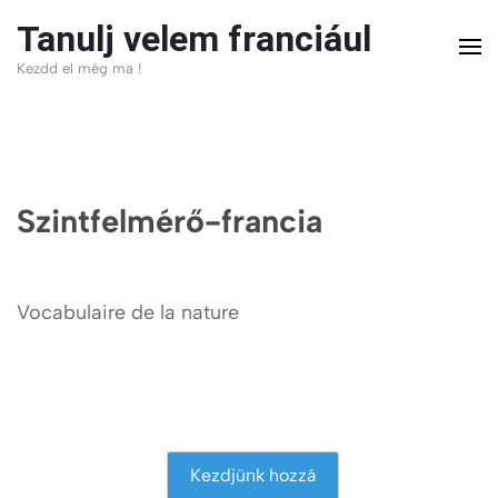
Skip
Tanulj velem franciául
to
Kezdd el még ma !
content
(Press
Enter)
Szintfelmérő-francia
Vocabulaire de la nature
Kezdjünk hozzá