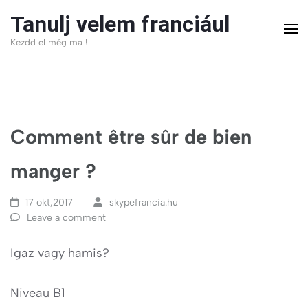
Skip
Tanulj velem franciául
to
Kezdd el még ma !
content
(Press
Enter)
Comment être sûr de bien
manger ?
17 okt,2017
skypefrancia.hu
Leave a comment
Igaz vagy hamis?
Niveau B1