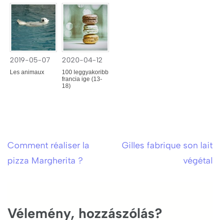
2019-05-07
2020-04-12
Les animaux
100 leggyakoribb
francia ige (13-
18)
Comment réaliser la
Gilles fabrique son lait
Bejegyzés
pizza Margherita ?
végétal
navigáció
Vélemény, hozzászólás?