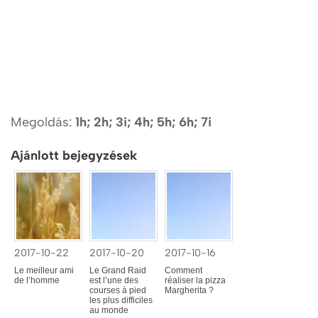
Megoldás:
1h; 2h; 3i; 4h; 5h; 6h; 7i
Ajánlott bejegyzések
2017-10-22
2017-10-20
2017-10-16
Le meilleur ami
Le Grand Raid
Comment
de l’homme
est l’une des
réaliser la pizza
courses à pied
Margherita ?
les plus difficiles
au monde