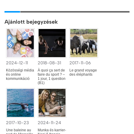
Ajánlott bejegyzések
2024-12-11
2018-08-31
2017-11-06
Közösségi média
À quoi ça sert de
Le grand voyage
és online
faire du sport ? –
des éléphants
kommunikáció
1 jour, 1 question
(B1)
2017-10-23
2024-11-24
Une baleine au
Munka és karrier-