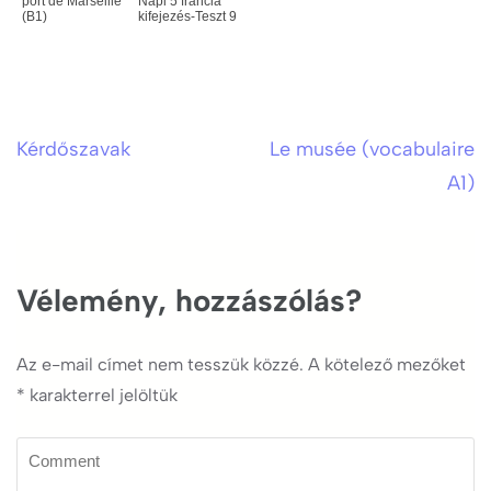
port de Marseille
Napi 5 francia
(B1)
kifejezés-Teszt 9
Kérdőszavak
Le musée (vocabulaire
Bejegyzés
A1)
navigáció
Vélemény, hozzászólás?
Az e-mail címet nem tesszük közzé.
A kötelező mezőket
*
karakterrel jelöltük
Comment