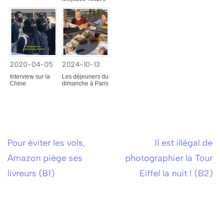
2020-04-05
2024-10-13
Interview sur la
Les déjeuners du
Chine
dimanche à Paris
Pour éviter les vols,
Il est illégal de
Bejegyzés
Amazon piège ses
photographier la Tour
navigáció
livreurs (B1)
Eiffel la nuit ! (B2)