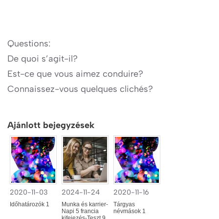
Questions:
De quoi s’agit-il?
Est-ce que vous aimez conduire?
Connaissez-vous quelques clichés?
Ajánlott bejegyzések
2020-11-03
2024-11-24
2020-11-16
Időhatározók 1
Munka és karrier-
Tárgyas
Napi 5 francia
névmások 1
kifejezés-Teszt 9