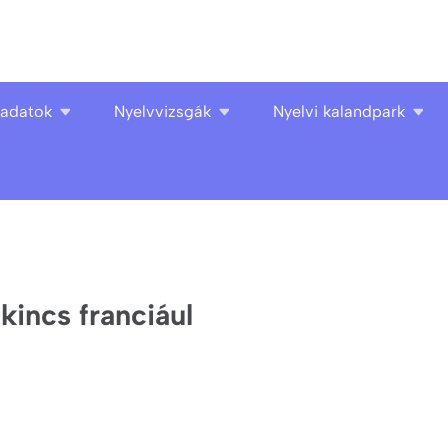
ladatok
Nyelvvizsgák
Nyelvi kalandpark
kincs franciául