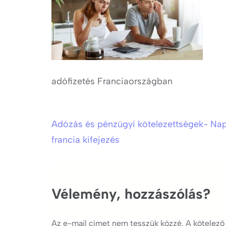
adófizetés Franciaországban
Adózás és pénzügyi kötelezettségek- Nap
Bejegyzés
francia kifejezés
navigáció
Vélemény, hozzászólás?
Az e-mail címet nem tesszük közzé.
A kötelez