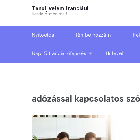
Skip
Tanulj velem franciául
to
Kezdd el még ma !
content
(Press
Nyitóoldal
Térj be hozzám !
Fe
Enter)
Napi 5 francia kifejezés
Hírlevél
adózással kapcsolatos szó