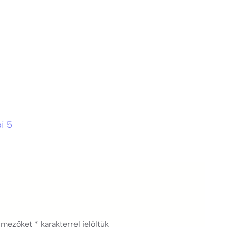
i 5
ő mezőket
*
karakterrel jelöltük