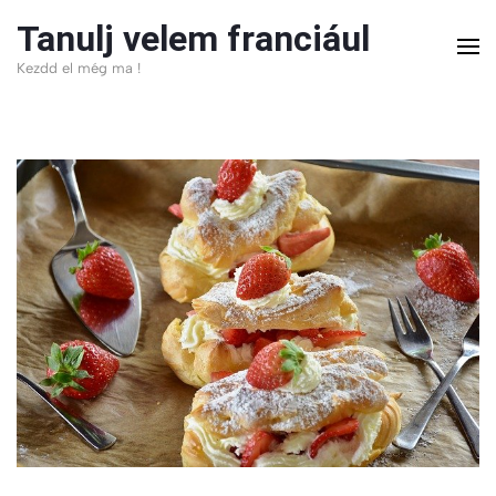
Skip
Tanulj velem franciául
to
Kezdd el még ma !
content
(Press
Enter)