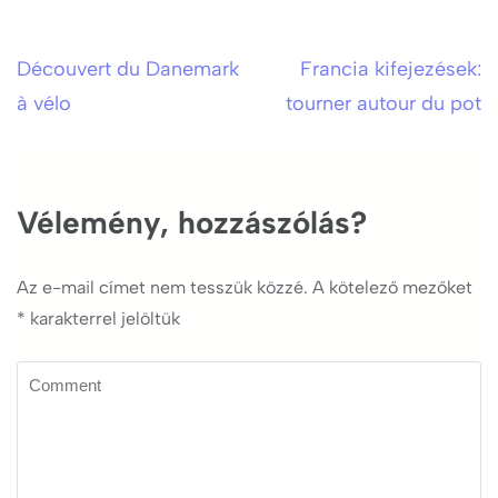
Découvert du Danemark
Francia kifejezések:
Bejegyzés
à vélo
tourner autour du pot
navigáció
Vélemény, hozzászólás?
Az e-mail címet nem tesszük közzé.
A kötelező mezőket
*
karakterrel jelöltük
Comment