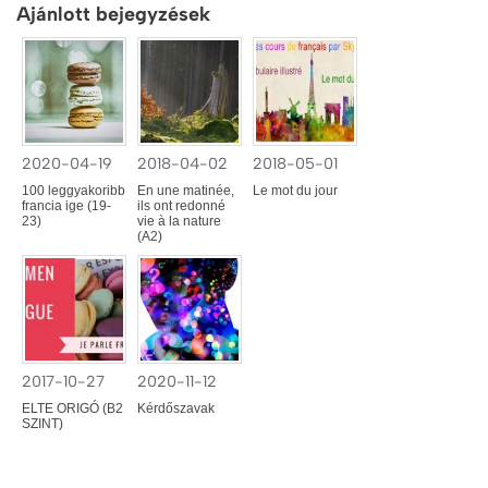
Ajánlott bejegyzések
2020-04-19
2018-04-02
2018-05-01
100 leggyakoribb
En une matinée,
Le mot du jour
francia ige (19-
ils ont redonné
23)
vie à la nature
(A2)
2017-10-27
2020-11-12
ELTE ORIGÓ (B2
Kérdőszavak
SZINT)