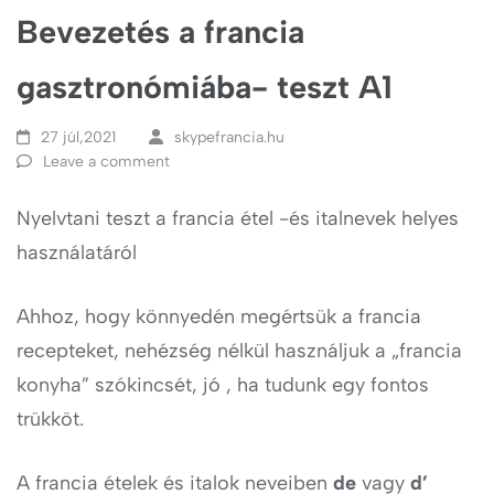
Bevezetés a francia
gasztronómiába- teszt A1
27 júl,2021
skypefrancia.hu
Leave a comment
Nyelvtani teszt a francia étel -és italnevek helyes
használatáról
Ahhoz, hogy könnyedén megértsük a francia
recepteket, nehézség nélkül használjuk a „francia
konyha” szókincsét, jó , ha tudunk egy fontos
trükköt.
A francia ételek és italok neveiben
de
vagy
d’