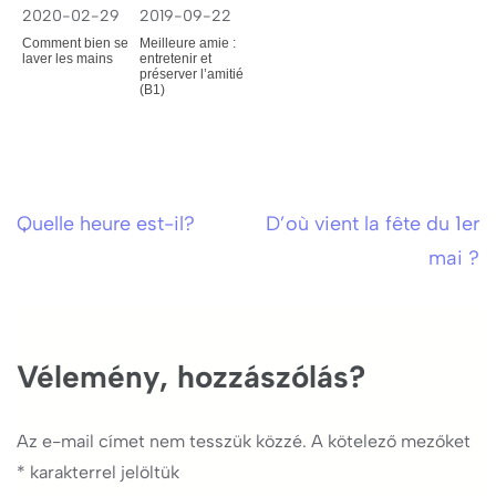
2020-02-29
2019-09-22
Comment bien se
Meilleure amie :
laver les mains
entretenir et
préserver l’amitié
(B1)
Quelle heure est-il?
D’où vient la fête du 1er
Bejegyzés
mai ?
navigáció
Vélemény, hozzászólás?
Az e-mail címet nem tesszük közzé.
A kötelező mezőket
*
karakterrel jelöltük