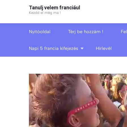
Skip
Tanulj velem franciául
to
Kezdd el még ma !
content
(Press
Nyitóoldal
Térj be hozzám !
Fe
Enter)
Napi 5 francia kifejezés
Hírlevél