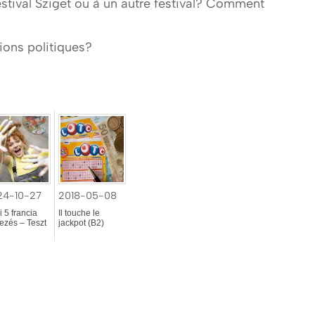
stival Sziget ou à un autre festival? Comment
ions politiques?
24-10-27
2018-05-08
 5 francia
Il touche le
jezés – Teszt
jackpot (B2)