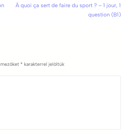
on
À quoi ça sert de faire du sport ? – 1 jour, 1
question (B1)
ő mezőket
*
karakterrel jelöltük