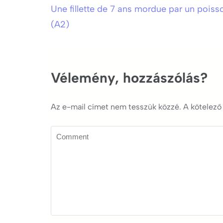
Une fillette de 7 ans mordue par un poiss
Bejegyzés
(A2)
navigáció
Vélemény, hozzászólás?
Az e-mail címet nem tesszük közzé.
A kötelez
Comment