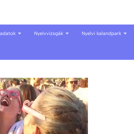
ladatok
Nyelvvizsgák
Nyelvi kalandpark