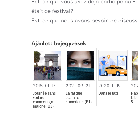
Est-ce que vous avez déjà participé au Fe
était ce festival?
Est-ce que nous avons besoin de discuss
Ajánlott bejegyzések
2018-01-17
2021-09-21
2020-11-19
20
Journée sans
La fatigue
Dans le taxi
Napi
voiture :
oculaire
kife
comment ça
numérique (B1)
5
marche (B1)