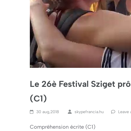
Le 26è Festival Sziget pr
(C1)
30 aug,2018
skypefrancia.hu
Leave
Compréhension écrite (C1)