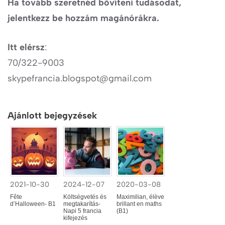
Ha tovább szeretnéd bővíteni tudásodat,
jelentkezz be hozzám magánórákra.
Itt elérsz
:
70/322-9003
skypefrancia.blogspot@gmail.com
Ajánlott bejegyzések
2021-10-30
2024-12-07
2020-03-08
Fête
Költségvetés és
Maximilian, élève
d’Halloween- B1
megtakarítás-
brillant en maths
Napi 5 francia
(B1)
kifejezés