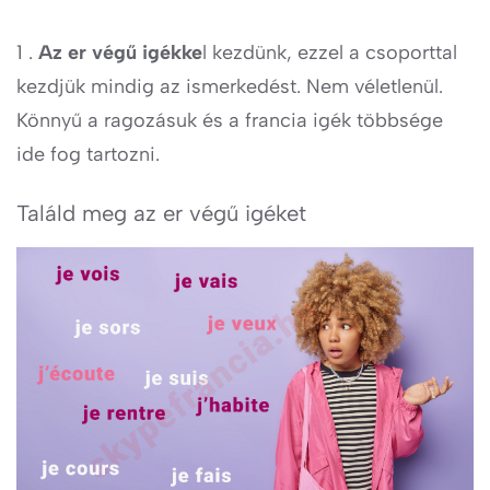
1 .
Az er végű igékke
l kezdünk, ezzel a csoporttal
kezdjük mindig az ismerkedést. Nem véletlenül.
Könnyű a ragozásuk és a francia igék többsége
ide fog tartozni.
Találd meg az er végű igéket