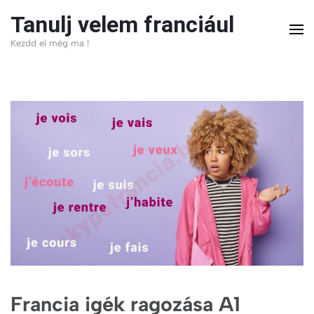
Skip
Tanulj velem franciául
to
Kezdd el még ma !
content
(Press
Enter)
Francia igék ragozása A1