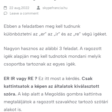
22 aug,2022
skypefrancia.hu
Leave a comment
Ebben a feladatben meg kell tudnunk
különböztetni az „er” az „ir” és az „re” végű igéket.
Nagyon hasznos az alábbi 3 feladat. A ragozott
igék alapján meg kell tudnotok mondani melyik
csoportba tartoznak az egyes igék.
ER IR vagy RE ?
Ez itt most a kérdés.
Csak
kattintsatok a képen az általatok kiválasztott
szóra.
A kép alatt a Megoldás gombra kattintva
megtaláljátok a ragozott szavakhoz tartozó szótári
alakot is.