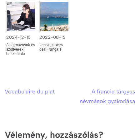
2024-12-15
2022-08-16
Alkalmazások és
Les vacances
szoftverek
des Français
használata
Vocabulaire du plat
A francia tárgyas
Bejegyzés
névmások gyakorlása
navigáció
Vélemény, hozzászólás?