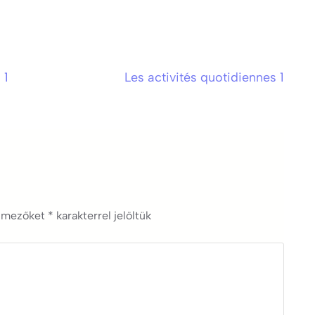
 1
Les activités quotidiennes 1
ő mezőket
*
karakterrel jelöltük