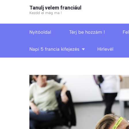
Skip
Tanulj velem franciául
to
Kezdd el még ma !
content
(Press
Nyitóoldal
Térj be hozzám !
Fe
Enter)
Napi 5 francia kifejezés
Hírlevél