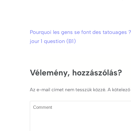
Pourquoi les gens se font des tatouages ?
Bejegyzés
jour 1 question (B1)
navigáció
Vélemény, hozzászólás?
Az e-mail címet nem tesszük közzé.
A kötelez
Comment