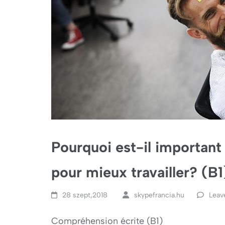
Pourquoi est-il important
pour mieux travailler? (B1
28 szept,2018
skypefrancia.hu
Leav
Compréhension écrite (B1)