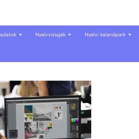
ladatok
Nyelvvizsgák
Nyelvi kalandpark