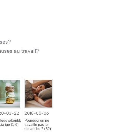
uses?
auses au travail?
20-03-22
2018-05-06
 leggyakoribb
Pourquoi on ne
cia ige (1-6)
travaille pas le
dimanche ? (B2)