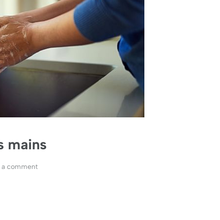
s mains
 a comment