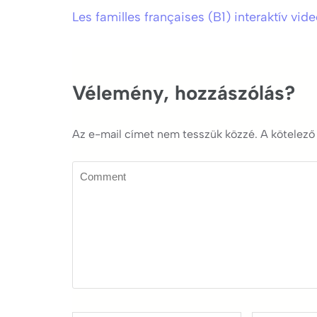
Les familles françaises (B1) interaktív vid
Bejegyzés
navigáció
Vélemény, hozzászólás?
Az e-mail címet nem tesszük közzé.
A kötelez
Comment