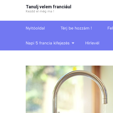
Skip
Tanulj velem franciául
to
Kezdd el még ma !
content
(Press
Nyitóoldal
Térj be hozzám !
Fe
Enter)
Napi 5 francia kifejezés
Hírlevél