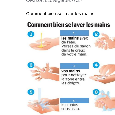
Olvasott szövegértés (A2)