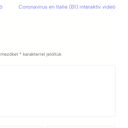
eó
Coronavirus en Italie (B1) interaktív videó
ő mezőket
*
karakterrel jelöltük