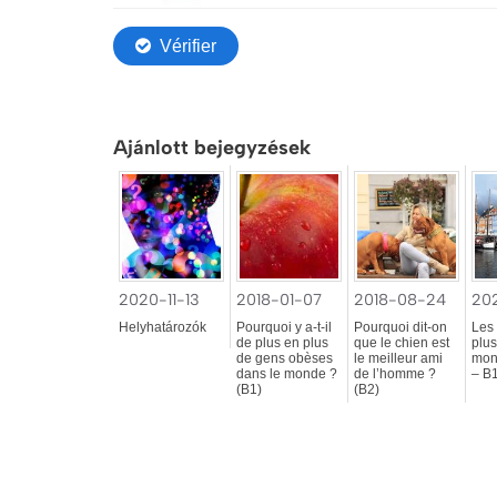
Ajánlott bejegyzések
2020-11-13
2018-01-07
2018-08-24
20
Helyhatározók
Pourquoi y a-t-il
Pourquoi dit-on
Les 
de plus en plus
que le chien est
plus
de gens obèses
le meilleur ami
mon
dans le monde ?
de l’homme ?
– B
(B1)
(B2)