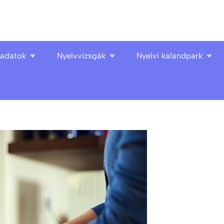
ladatok
Nyelvvizsgák
Nyelvi kalandpark