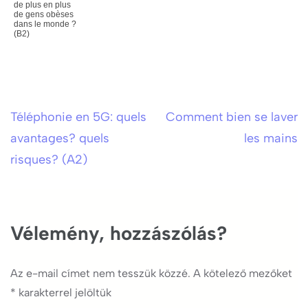
de plus en plus
de gens obèses
dans le monde ?
(B2)
Téléphonie en 5G: quels
Comment bien se laver
Bejegyzés
avantages? quels
les mains
navigáció
risques? (A2)
Vélemény, hozzászólás?
Az e-mail címet nem tesszük közzé.
A kötelező mezőket
*
karakterrel jelöltük