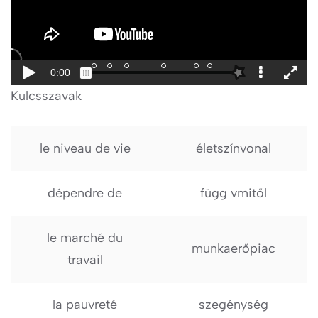
Kulcsszavak
le niveau de vie
életszínvonal
dépendre de
függ vmitől
le marché du
munkaerőpiac
travail
la pauvreté
szegénység