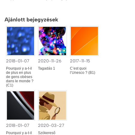
Ajánlott bejegyzések
2018-01-07
2020-11-26
2017-11-15
Pourquoi y a-t-il
Tagadás 1
C’est quoi
de plus en plus
l’Unesco ? (B1)
de gens obèses
dans le monde ?
(C1)
2018-01-07
2020-03-27
Pourquoi y a-t-il
Szókereső