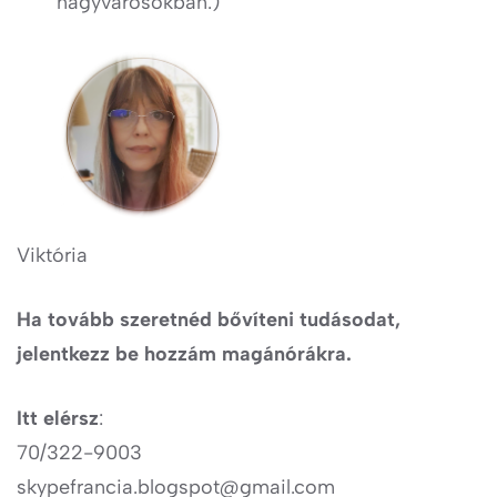
nagyvárosokban.)”
Viktória
Ha tovább szeretnéd bővíteni tudásodat,
jelentkezz be hozzám magánórákra.
Itt elérsz
:
70/322-9003
skypefrancia.blogspot@gmail.com