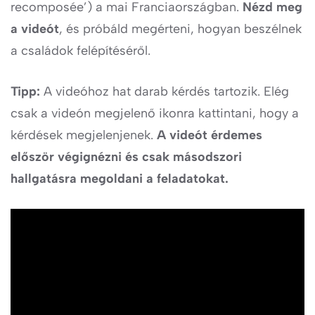
recomposée’) a mai Franciaországban.
Nézd meg
a videót
, és próbáld megérteni, hogyan beszélnek
a családok felépítéséről.
Tipp:
A videóhoz hat darab kérdés tartozik. Elég
csak a videón megjelenő ikonra kattintani, hogy a
kérdések megjelenjenek.
A videót érdemes
először végignézni és csak másodszori
hallgatásra megoldani a feladatokat.