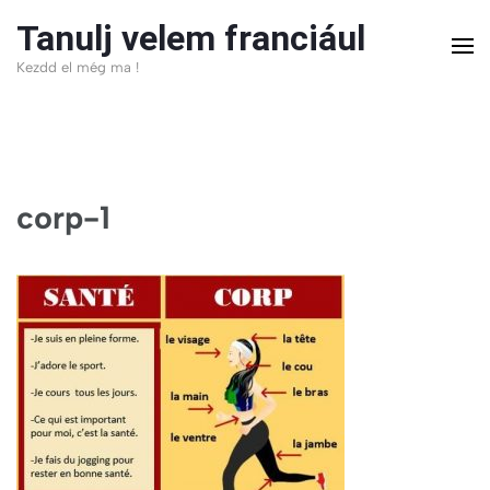
Skip
Tanulj velem franciául
to
Kezdd el még ma !
content
(Press
Enter)
corp-1