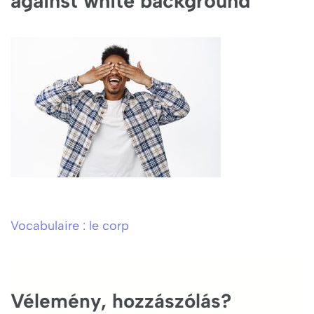
against white background
Vocabulaire : le corp
Bejegyzés
navigáció
Vélemény, hozzászólás?