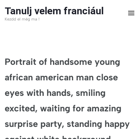
Skip
Tanulj velem franciául
to
Kezdd el még ma !
content
(Press
Enter)
Portrait of handsome young
african american man close
eyes with hands, smiling
excited, waiting for amazing
surprise party, standing happy