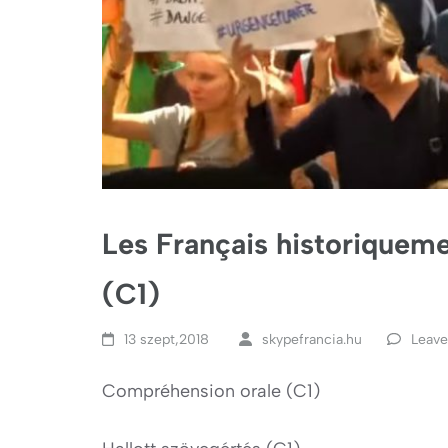
Les Français historiqueme
(C1)
13 szept,2018
skypefrancia.hu
Leav
Compréhension orale (C1)