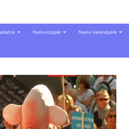
ladatok
Nyelvvizsgák
Nyelvi kalandpark