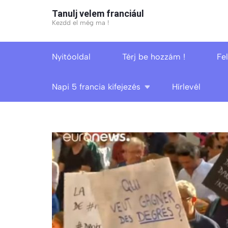
Skip
Tanulj velem franciául
to
Kezdd el még ma !
content
(Press
Nyitóoldal
Térj be hozzám !
Fe
Enter)
Napi 5 francia kifejezés
Hírlevél