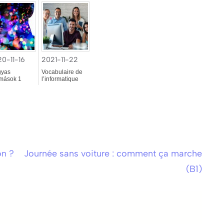
0-11-16
2021-11-22
gyas
Vocabulaire de
mások 1
l’informatique
on ?
Journée sans voiture : comment ça marche
(B1)