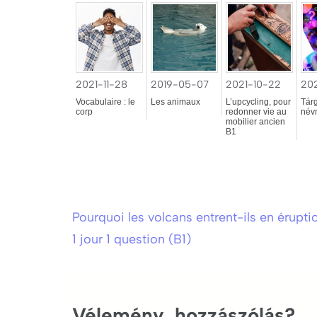
2021-11-28
2019-05-07
2021-10-22
202
Vocabulaire : le
Les animaux
L’upcycling, pour
Tár
corp
redonner vie au
név
mobilier ancien
B1
Pourquoi les volcans entrent-ils en érupti
Bejegyzés
1 jour 1 question (B1)
navigáció
Vélemény, hozzászólás?