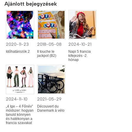
Ajánlott bejegyzések
2020-11-23
2018-05-08
2024-10-21
Időhatározók 2
Il touche le
Napi 5 francia
jackpot (B2)
kifejezés -2.
hónap
2024-11-10
2021-05-29
„4 Ige – 4 Főnév”
Découvert du
módszer: hogyan
Danemark à vélo
tanuld könnyen
és hatékonyan a
francia szavakat