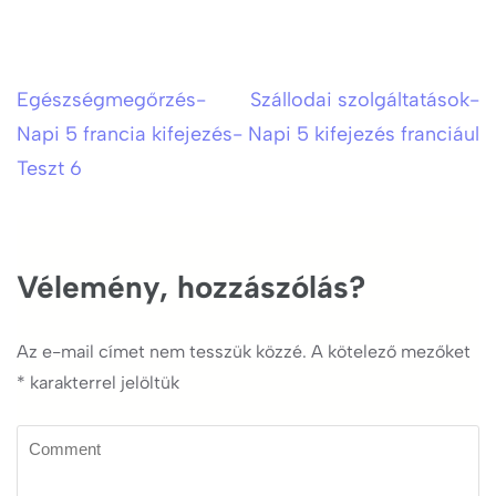
Egészségmegőrzés-
Szállodai szolgáltatások-
Bejegyzés
Napi 5 francia kifejezés-
Napi 5 kifejezés franciául
navigáció
Teszt 6
Vélemény, hozzászólás?
Az e-mail címet nem tesszük közzé.
A kötelező mezőket
*
karakterrel jelöltük
Comment