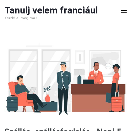
Skip
Tanulj velem franciául
to
Kezdd el még ma !
content
(Press
Enter)