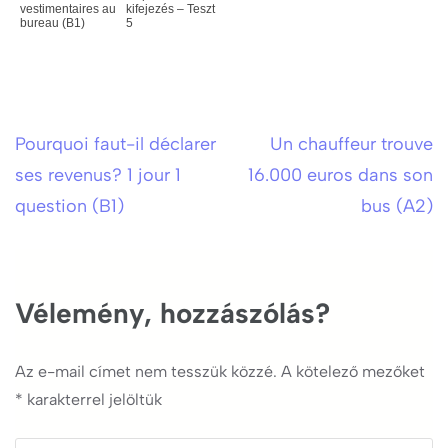
vestimentaires au
kifejezés – Teszt
bureau (B1)
5
Pourquoi faut-il déclarer
Un chauffeur trouve
Bejegyzés
ses revenus? 1 jour 1
16.000 euros dans son
navigáció
question (B1)
bus (A2)
Vélemény, hozzászólás?
Az e-mail címet nem tesszük közzé.
A kötelező mezőket
*
karakterrel jelöltük