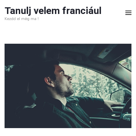
Skip
Tanulj velem franciául
to
Kezdd el még ma !
content
(Press
Enter)