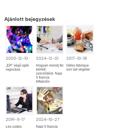
Ajánlott bejegyzések
2020-12-10
2024-12-01
2017-10-18
„ER” végű igék
Hogyan mondj fel
Gilles fabrique
ragozása
bérleti
son lait végétal
szerződést- Napi
5 francia
kifejezés
2019-11-17
2024-10-27
Les codes
Napi 5 francia