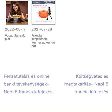
2022-08-17
2021-07-28
Vocabulaire du
Francia
plat
kifejezések:
tourner autour du
pot
Pénzátutalás és online
Költségvetés és
Bejegyzés
banki tevékenységek-
megtakarítás- Napi 5
navigáció
Napi 5 francia kifejezés
francia kifejezés