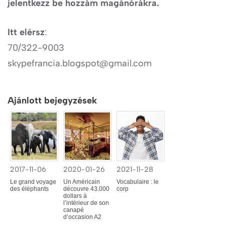
jelentkezz be hozzám magánórákra.
Itt elérsz
:
70/322-9003
skypefrancia.blogspot@gmail.com
Ajánlott bejegyzések
2017-11-06
2020-01-26
2021-11-28
Le grand voyage
Un Américain
Vocabulaire : le
des éléphants
découvre 43.000
corp
dollars à
l’intérieur de son
canapé
d’occasion A2