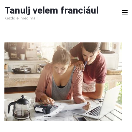
Skip
Tanulj velem franciául
to
Kezdd el még ma !
content
(Press
Enter)