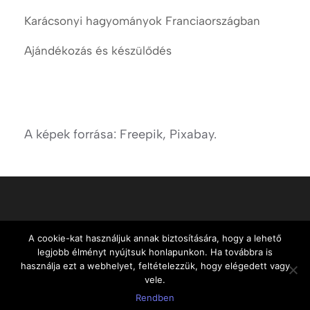
Karácsonyi hagyományok Franciaországban
Ajándékozás és készülődés
A képek forrása: Freepik, Pixabay.
A cookie-kat használjuk annak biztosítására, hogy a lehető
legjobb élményt nyújtsuk honlapunkon. Ha továbbra is
használja ezt a webhelyet, feltételezzük, hogy elégedett vagy
Minden jog fentartva © skypefrancia.hu 2024
Education Spark
vele.
| Developed By
Rara Themes
. Powered by
WordPress
.
Rendben